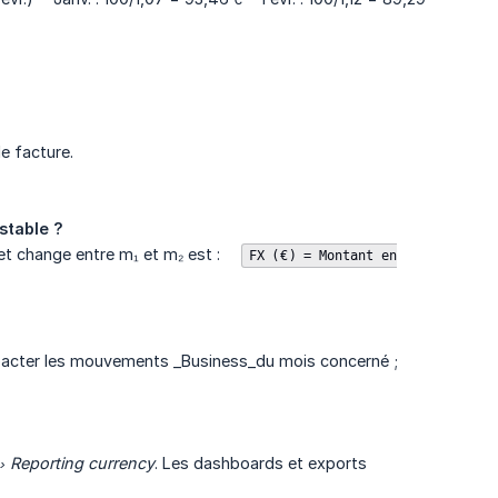
r de facture.
stable ?
effet change entre m₁ et m₂ est :
FX (€) = Montant en
impacter les mouvements _Business_du mois concerné ;
 › Reporting currency
. Les dashboards et exports