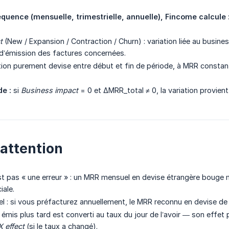
quence (mensuelle, trimestrielle, annuelle), Fincome calcule 
t
(New / Expansion / Contraction / Churn) : variation liée au busin
 d’émission des factures concernées.
tion purement devise entre début et fin de période, à MRR constant
de :
si
Business impact
= 0 et ΔMRR_total ≠ 0, la variation provien
’attention
’est pas « une erreur » : un MRR mensuel en devise étrangère bou
ale.
l : si vous préfacturez annuellement, le MRR reconnu en devise de 
r émis plus tard est converti au taux du jour de l’avoir — son effet 
X effect
(si le taux a changé).