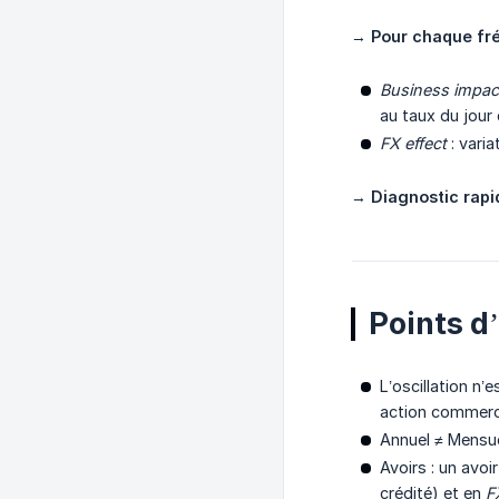
→
Pour chaque fré
Business impac
au taux du jour
FX effect
: varia
→
Diagnostic rapi
Points d
L’oscillation n
action commerci
Annuel ≠ Mensue
Avoirs : un avoi
crédité) et en
F