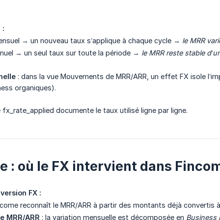
 :
suel → un nouveau taux s’applique à chaque cycle →
le MRR var
uel → un seul taux sur toute la période →
le MRR reste stable d’un
nelle
: dans la vue Mouvements de MRR/ARR, un effet FX isole l’im
ness organiques).
 fx_rate_applied documente le taux utilisé ligne par ligne.
e : où le FX intervient dans Finco
version FX :
ncome reconnaît le MRR/ARR à partir des montants déjà convertis à 
de MRR/ARR
: la variation mensuelle est décomposée en
Business 