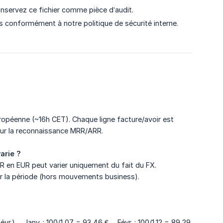
nservez ce fichier comme pièce d’audit.
os conformément à notre politique de sécurité interne.
ropéenne (~16h CET). Chaque ligne facture/avoir est
pour la reconnaissance MRR/ARR.
arie ?
 MRR en EUR peut varier uniquement du fait du FX.
sur la période (hors mouvements business).
févr.) Janv. : 100/1,07 = 93,46 € Févr. : 100/1,12 = 89,29