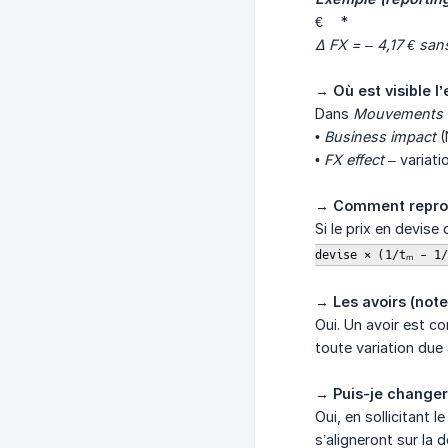
€ *
Δ FX = – 4,17 € sa
→
Où est visible l
Dans
Mouvements 
•
Business impact
(
•
FX effect
– variati
→
Comment reprod
Si le prix en devise
devise × (1/tₘ - 1/t
→
Les avoirs (note
Oui. Un avoir est c
toute variation du
→
Puis-je changer
Oui, en sollicitant
s’aligneront sur la 