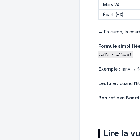
Mars 24
Écart (FX)
→ En euros, la courb
Formule simplifié
(1/rₘ - 1/r₍ₘ₋₁₎)
Exemple :
janv → fé
Lecture :
quand l’EU
Bon réflexe Board 
Lire la