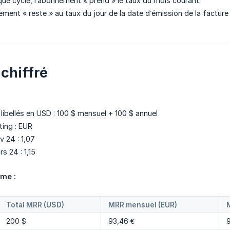
que cycle, l’abonnement « prend » le taux du mois courant.
ement « reste » au taux du jour de la date d’émission de la facture 
chiffré
ibellés en USD : 100 $ mensuel + 100 $ annuel
ting : EUR
v 24 : 1,07
s 24 : 1,15
me :
Total MRR (USD)
MRR mensuel (EUR)
200 $
93,46 €