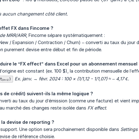
ns aucun changement côté client.
’effet FX dans Fincome ?
de MRR/ARR
, Fincome sépare systématiquement :
New / Expansion / Contraction / Churn) – converti au taux du jou
on purement devise entre début et fin de période.
uire le “FX effect” dans Excel pour un abonnement mensuel 
 d’origine est constant (ex. 100 $), la contribution mensuelle de l’
Ex. janv. → févr. 2024 : 100 × (1/1,12 - 1/1,07) ≈ – 4,17 €.
₍ₘ₋₁₎)
s de crédit) suivent-ils la même logique ?
onverti au taux du jour d’émission (comme une facture) et vient 
e au marché des changes reste isolée dans
FX effect
.
 la devise de reporting ?
 le support. Une option sera prochainement disponible dans
Settings
devise de référence choisie.