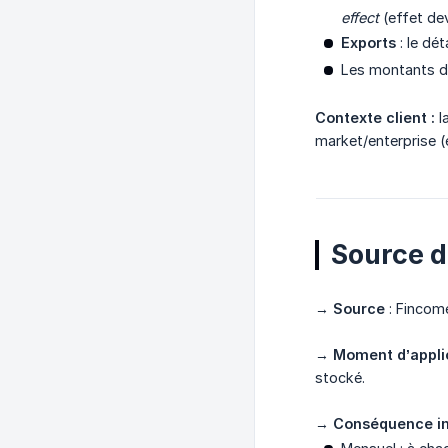
effect
(effet dev
Exports
: le dét
Les montants d’o
Contexte client :
l
market/enterprise (
Source d
→
Source
: Fincome
→
Moment d’appli
stocké.
→
Conséquence i