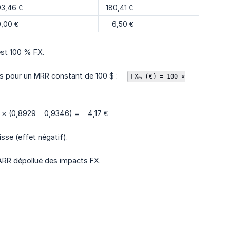
93,46 €
180,41 €
0,00 €
– 6,50 €
’est 100 % FX.
ors pour un MRR constant de 100 $ :
FXₘ (€) = 100 ×
0 × (0,8929 – 0,9346) = – 4,17 €
sse (effet négatif).
ARR dépollué des impacts FX.