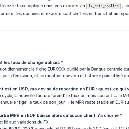
ntrôlez le taux appliqué dans vos exports via
; co
fx_rate_applied
formité : les données et exports sont chiffrés en transit et au rep
t les taux de change utilisés ?
otidiennement le fixing EUR/XXX publié par la Banque centrale eu
u jour d’émission, et ce montant converti est stocké puis utilisé 
est en USD, ma devise de reporting en EUR : qu’est-ce qui v
e cycle, la nouvelle facture “prend” le taux du mois courant → le
re annuelle “fige” le taux de son jour → le MRR reste stable en EUR 
rbe MRR en EUR baisse alors qu’aucun client n’a churné ?
t lié aux variations du FX.
g en EUR)
* : 100 $ mensuels, EUR/USD passe de 1,07 (janv.) à 1,12 (