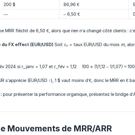
200 $
86,96 €
—
– 6,50 €
e MRR fléchit de 6,50 €, alors que rien n’a changé côté clients : c
e du FX effect (EUR/USD)
Soit
rₘ
= taux EUR/USD du mois
m
, al
v 2024 si r_janv = 1,07 et r_fév = 1,12 100 × (1/1,12 – 1/1,07) ≈ 10
R s’apprécie (EUR/USD ↑), 1 $ vaut moins d’€, donc le MRR en € bai
:
pour présenter la performance organique, présentez le bridge d’
 vue Mouvements de MRR/ARR