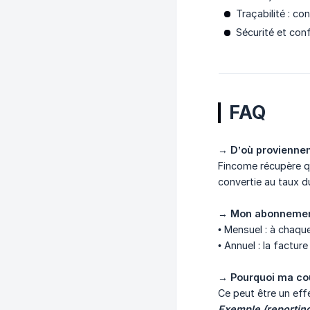
Traçabilité : co
Sécurité et con
FAQ
→
D’où proviennen
Fincome récupère qu
convertie au taux d
→
Mon abonnement 
• Mensuel : à chaqu
• Annuel : la factu
→
Pourquoi ma cou
Ce peut être un effe
Exemple (reportin